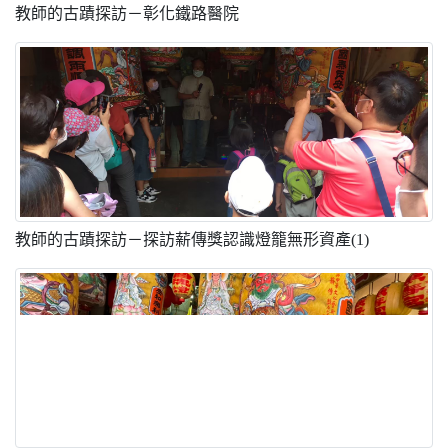
教師的古蹟探訪－彰化鐵路醫院
教師的古蹟探訪－探訪薪傳獎認識燈籠無形資產(1)