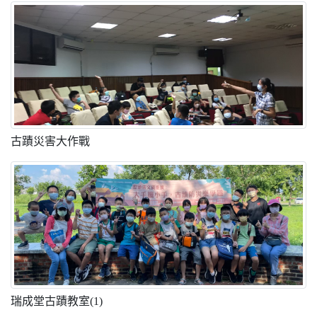
古蹟災害大作戰
瑞成堂古蹟教室(1)