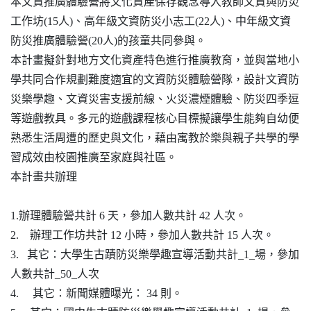
本文資推廣體驗營將文化資產保存觀念導入
教師文資與防災
工作坊
(15
人
)
、
高年級文資防災小志工
(22
人
)
、
中年級文資
防災推廣體驗營
(20
人
)
的孩童共同參與。
本計畫擬針對地方文化資產特色進行推廣教育，並與當地小
學共同合作規劃難度適宜的文資防災體驗營隊，設計
文資防
災樂學趣
、
文資災害支援前線
、
火災濃煙體驗
、
防災四季逗
等遊戲教具。多元的遊戲課程核心目標擬讓學生能夠自幼便
熟悉生活周遭的歷史與文化，藉由寓教於樂與親子共學的學
習成效由校園推廣至家庭與社區。
本計畫共辦理
1.
辦理體驗營共計
6
天，參加人數共計
42
人次。
2.
辦理工作坊共計
12
小時，參加人數共計
15
人次。
3.
其它：大學生古蹟防災樂學趣宣導活動共計
_1_
場，參加
人數共計
_50_
人次
4.
其它：新聞媒體曝光：
34
則。