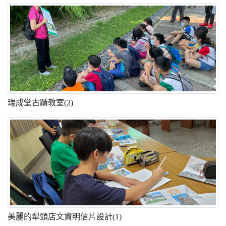
瑞成堂古蹟教室(2)
美麗的犁頭店文資明信片設計(1)