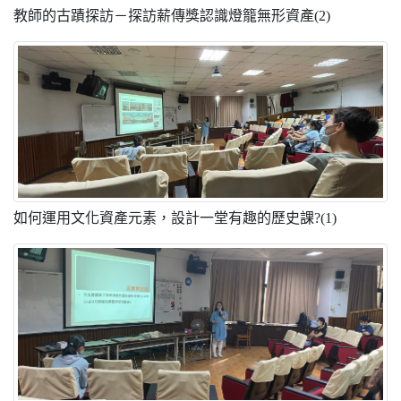
教師的古蹟探訪－探訪薪傳獎認識燈籠無形資產(2)
如何運用文化資產元素，設計一堂有趣的歷史課?(1)