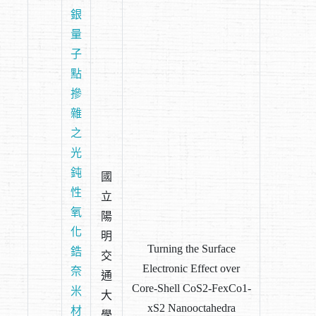
銀
量
子
點
摻
雜
之
光
鈍
國
性
立
氧
陽
化
明
Turning the Surface
鋯
交
Electronic Effect over
奈
通
Core-Shell CoS2-FexCo1-
米
大
xS2 Nanooctahedra
材
學