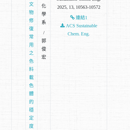
文
化
2025, 13, 10563-10572
物
學
連結1
修
系
ACS Sustainable
復
/
Chem. Eng.
常
郭
用
俊
之
宏
色
料
載
色
體
的
穩
定
度