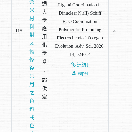
奈
通
Ligand Coordination in
米
大
Dinuclear Ni(II)-Schiff
材
學
Base Coordination
料
應
Polymer for Promoting
115
4
對
用
Electrochemical Oxygen
文
化
Evolution. Adv. Sci. 2026,
物
學
13, e24014
修
系
連結1
復
/
Paper
常
郭
用
俊
之
宏
色
料
載
色