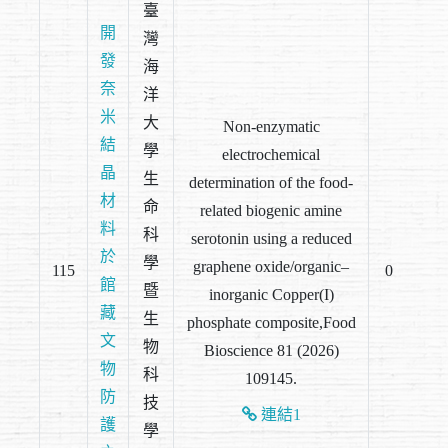
臺
開
灣
發
海
奈
洋
米
大
Non-enzymatic
結
學
electrochemical
晶
生
determination of the food-
材
命
related biogenic amine
料
科
serotonin using a reduced
於
學
graphene oxide/organic–
115
0
館
暨
inorganic Copper(I)
藏
生
phosphate composite,Food
文
物
Bioscience 81 (2026)
物
科
109145.
防
技
連結1
護
學