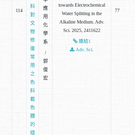
towards Electrochemical
料
應
114
77
Water Splitting in the
對
用
Alkaline Medium. Adv.
文
化
Sci. 2025, 2411622
物
學
修
連結1
系
復
Adv. Sci.
/
常
郭
用
俊
之
宏
色
料
載
色
體
的
穩