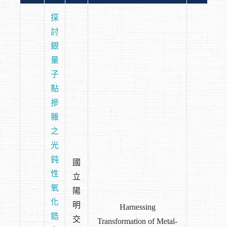
探
討
銀
量
子
點
摻
雜
之
光
鈍
國
性
立
氧
陽
化
明
Harnessing
鋯
交
Transformation of Metal-