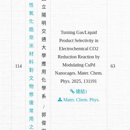
性
立
氧
陽
化
明
鋯
交
Turning Gas/Liquid
奈
通
Product Selectivity in
米
大
Electrochemical CO2
材
學
Reduction Reaction by
料
應
Modulating CuPd
114
63
對
用
Nanocages. Mater. Chem.
文
化
Phys. 2025, 131191
物
學
連結1
修
系
Mater. Chem. Phys.
復
/
常
郭
用
俊
之