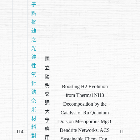
子
點
摻
雜
之
光
鈍
國
性
立
氧
陽
化
明
Boosting H2 Evolution
鋯
交
from Thermal NH3
奈
通
Decomposition by the
米
大
Catalyst of Ru Quantum
材
學
Dots on Mesoporous MgO
料
應
Dendrite Networks. ACS
114
11
對
用
Sustainable Chem. Eng.