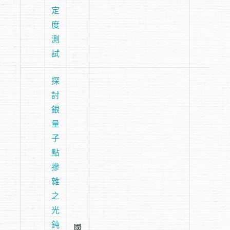
定
度
測
試
探
討
銀
量
子
點
摻
雜
之
光
鈍
國