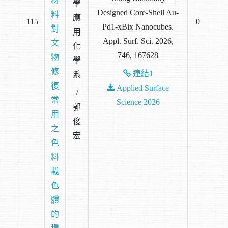
材
學
Designed Core-Shell Au-
料
應
115
0
Pd1-xBix Nanocubes.
對
用
Appl. Surf. Sci. 2026,
文
化
746, 167628
物
學
修
連結1
系
復
Applied Surface
/
常
Science 2026
郭
用
俊
之
宏
色
料
載
色
體
的