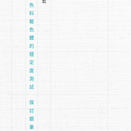
宏
色
料
載
色
體
的
穩
定
度
測
試
探
討
銀
量