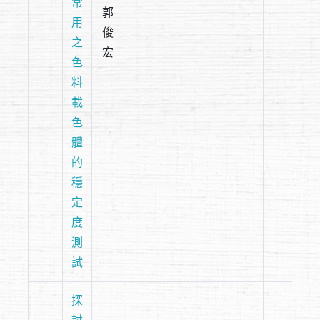
常
郭
用
俊
之
宏
色
料
載
色
體
的
穩
定
度
測
試
探