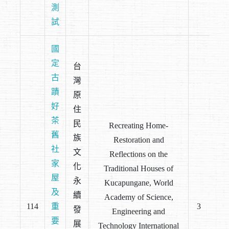
測
試
國
定
台
古
灣
蹟
原
好
住
茶
民
Recreating Home-
舊
族
Restoration and
社
文
Reflections on the
家
化
Traditional Houses of
屋
永
Kucapungane, World
及
續
Academy of Science,
114
重
3
發
Engineering and
要
展
Technology International