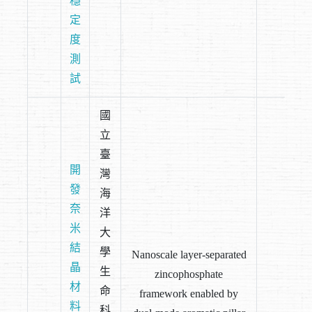
穩
定
度
測
試
國
立
臺
開
灣
發
海
奈
洋
米
大
結
學
Nanoscale layer-separated
晶
生
zincophosphate
材
命
framework enabled by
料
科