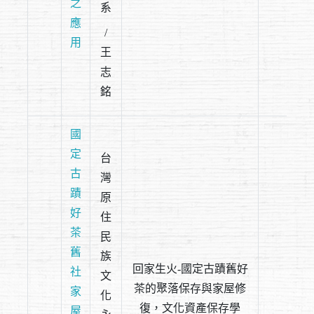
之
系
應
/
用
王
志
銘
國
定
台
古
灣
蹟
原
好
住
茶
民
舊
族
回家生火-國定古蹟舊好
社
文
茶的聚落保存與家屋修
家
化
復，文化資產保存學
屋