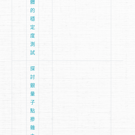
體
的
穩
定
度
測
試
探
討
銀
量
子
點
摻
雜