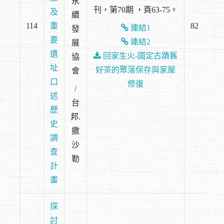
永
刊，第70期 ，頁63-75。
及
續
114
重
82
連結1
發
要
連結2
展
遺
回家生火-國定古蹟舊
協
址
好茶的聚落保存與家屋
會
口
修復
/
述
台
歷
邦.
史
撒
調
沙
查
勒
計
畫
探
討