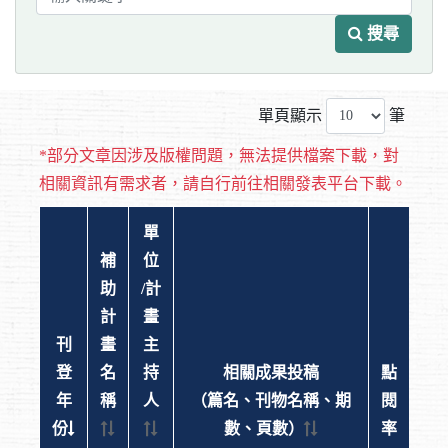
搜尋
單頁顯示
筆
*部分文章因涉及版權問題，無法提供檔案下載，對
相關資訊有需求者，請自行前往相關發表平台下載。
單
補
位
助
/計
計
畫
刊
畫
主
登
名
持
相關成果投稿
點
年
稱
人
（篇名、刊物名稱、期
閱
份
數、頁數）
率