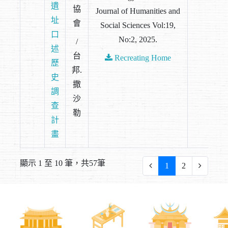
遺
協
Journal of Humanities and
址
會
Social Sciences Vol:19,
口
No:2, 2025.
/
述
台
Recreating Home
歷
邦.
史
撒
調
沙
查
勒
計
畫
顯示 1 至 10 筆，共57筆
1
2