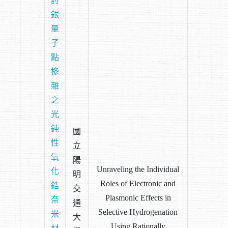
討
銀
量
子
點
摻
雜
之
光
鈍
國
性
立
氧
陽
Unraveling the Individual
化
明
Roles of Electronic and
鋯
交
Plasmonic Effects in
奈
通
Selective Hydrogenation
米
大
Using Rationally