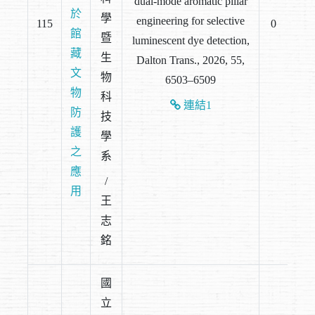
dual-mode aromatic pillar
於
學
engineering for selective
115
0
館
暨
luminescent dye detection,
藏
生
Dalton Trans., 2026, 55,
文
物
6503–6509
物
科
連結1
防
技
護
學
之
系
應
/
用
王
志
銘
國
立