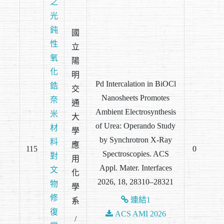
之
光
鈍
國
性
立
氧
陽
化
明
Pd Intercalation in BiOCl
鋯
交
Nanosheets Promotes
奈
通
Ambient Electrosynthesis
米
大
of Urea: Operando Study
材
學
by Synchrotron X-Ray
料
應
115
0
Spectroscopies. ACS
對
用
Appl. Mater. Interfaces
文
化
2026, 18, 28310–28321
物
學
修
連結1
系
復
ACS AMI 2026
/