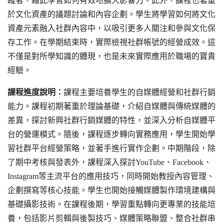
蹤者，藉此學習如何有效地擴大影響力。此外，課程也著重
於文化資產的議題討論和內容企劃。學生將學習如何將文化
資產元素融入社群內容中，以吸引更多人關注和參與文化保
存工作。在學期結束時，實際檢視社群帳號的經營成效。這
不僅是對所學知識的體現，也是未來實際應用於職場的寶貴
經驗。
課程進度說明：
課程主要
培養學生的自媒體經營和社群行銷
能力。課程初期著重於理論基礎，介紹自媒體與傳統媒體的
差異，探討新興社群行銷媒體的特性，並深入分析自媒體平
台的營運模式。隨後，課程逐步轉向實務應用，學生開始學
習社群平台經營策略，並著手進行實作企劃。中期階段，除
了期中考核與發表外，課程深入探討YouTube、Facebook、
Instagram等主流平台的應用技巧，同時開始教授內容管理、
企劃撰寫等核心技能。學生也開始接觸媒體製作環境建構與
基礎攝影技術。在課程後期，學習重點轉向更專業的技能培
養，包括影片剪輯與後製技巧、媒體策略聯盟、整合社群串