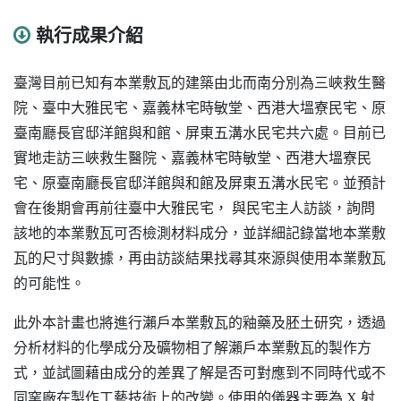
執行成果介紹
臺灣目前已知有本業敷瓦的建築由北而南分別為三峽救生醫
院、臺中大雅民宅、嘉義林宅時敏堂、西港大塭寮民宅、原
臺南廳長官邸洋館與和館、屏東五溝水民宅共六處。目前已
實地走訪
三峽救生醫院、
嘉義林宅時敏堂
、
西港大塭寮民
宅、原臺南廳長官邸洋館與和館及
屏東五溝水民宅
。並預計
會在後期會再前往臺中大雅民宅， 與民宅主人訪談，詢問
該地的本業敷瓦可否檢測材料成分，並詳細記錄當地本業敷
瓦的尺寸與數據，再由訪談結果找尋其來源與使用本業敷瓦
的可能性。
此外本計畫也將進行瀨戶本業敷瓦的釉藥及胚土研究，透過
分析材料的化學成分及礦物相了解瀨戶本業敷瓦的製作方
式，並試圖藉由成分的差異了解是否可對應到不同時代或不
同窯廠在製作工藝技術上的改變。使用的儀器主要為 X 射