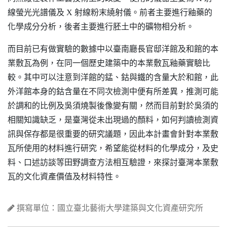
線螢光光譜儀及 X 射線粉末繞射儀。前者主要進行釉藥的
化學成分分析，後者主要進行胚土中的礦物相分析。
而目前已有做實驗的數據中以臺南廳長官邸洋館及和館的本
業敷瓦為例，在同一個歷史建築中的本業敷瓦釉藥實驗比
較。其
中可以注意到洋館的錳、鈷與鐵的含量大於和館，此
外洋館本身的鈷含量在不同次檢測中便有所差異，推測可能
於調和的比例及吳須燒製後像變有關，然而目前對於吳須的
相關知識缺乏，是臺灣從未出現過的顏料，如何判讀檢測資
訊與保存都是很重要的研究議題，因此本計畫會針對本業敷
瓦所使用的材料進行研究，希望能從材料的化學成分，及史
料、口述訪談等田野調查方法相互驗證，來探討臺灣本業敷
瓦的文化資產價值及材料特性。
撰寫單位：國立臺北藝術大學建築與文化資產研究所