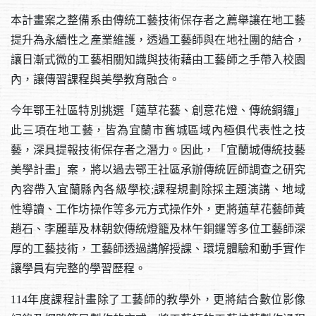
本計畫案之整備系由傳統工藝技術保存者之薦舉讓在地工藝
提升為永續性之產業維護，透過工藝師與在地社團的結合，
讓日漸式微的工藝相關知識與技術藉由工藝師之手帶入校園
內，讓傳習課程與美學教育融合。
今年鄂王社區特別挑選「蓪草花藝、創意花燈、傳統銅鑼」
此三項在地工藝，皆為宜蘭市舊城區域內極俱代表性之技
藝，深具提報技術保存者之潛力。因此，「宜蘭城傳統技藝
美學計畫」案，將以過去鄂王社區承辦傳統匠師調查之研究
內容帶入宜蘭縣內各級學校;課程規劃除採主題演講、地域
性導讀、工作坊操作等多元方式操作外，更將蓪草花藝師黃
趙石、李麗華及林朝欽傳統燈籠及林午銅鑼等多位工藝師深
厚的工藝技術，工藝師透過講解授課、環境體驗和動手實作
讓學員有完整的學習歷程。
114年度課程計畫除了工藝師的教學外，更將結合數位影像