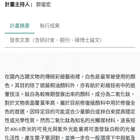
計畫主持人 |
郭俊宏
計畫摘要
執行成果
發表文章（含研討會、期刊、碩博士論文）
在國內古蹟文物的傳統彩繪藝術裡，白色是最常被使用的顏
色。其目的除了遮蔽桐油顏料外，亦有助於彩繪技術中的退
暈技法。鈦白為較晚期發展出來的顏料，成分為二氧化鈦，
對於文物表面覆蓋率高，屬於目前修復級顏料中用於修復全
色的首選，因特定目的可能混合少量鋇白或鋅白來提高穩定
性或光學性質。然而二氧化鈦為知名的光觸媒材料，波長短
於406.6奈米的可見光與紫外光能量將可激發鈦白粉的光催
化活性，產生電子電洞對，並進一步在一般環境下中與氧及