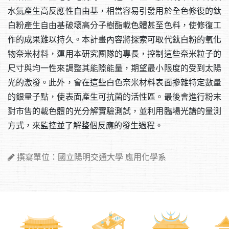
水氣產生高反應性自由基，相當容易引發用於全色修復的鈦
白粉產生自由基破壞高分子樹酯載色體甚至色料，使修復工
作的成果難以持久。本計畫內容將探索可取代鈦白粉的氧化
物奈米材料，運用本研究團隊的專長，控制這些奈米粒子的
尺寸與均一性來調整其能隙能量，期望最小限度的受到太陽
光的激發。此外，會在這些白色奈米材料表面摻雜特定數量
的銀量子點，使表面產生可抗菌的活性區。最後會進行粉末
對市售的載色體的光分解實驗測試，並利用臨場光譜的量測
方式，來監控並了解整個反應的發生過程。
撰寫單位：國立陽明交通大學 應用化學系