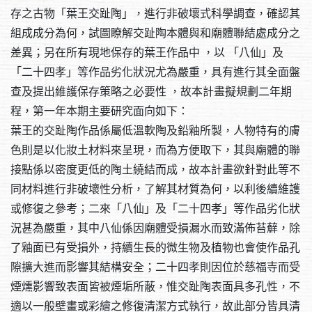
存之古物「葉王交趾陶」，進行非破壞式科學調查，確認其
組成成分為何，試圖瞭解交趾陶本體與和廟體聯結處成分之
差異；另在所有現地保存的葉王作品中 ，以 「八仙」及
「二十四孝」等作品劣化狀況尤為嚴重，具有進行其全面盤
查及提出維護保存策略之必要性 ，故本計畫擬規劃二年期
程，第一年本期主要研究面向如下：
葉王的交趾陶作品係屬低溫軟陶及鉛釉所製，人物特有的膚
色則是以化妝土材料來呈現，而為方便取下，其與廟體的聯
接點係以密度更低的陶土繞結而成，故本計畫欲針對此等不
同材料進行非破壞性分析，了解其材質為何，以利後續維護
或修復之參考；二來「八仙」及「二十四孝」等作品劣化狀
況甚為嚴重，其中八仙係因廟體受損漏水而致滿佈苔蘚，除
了釉面已有受損外，持續生長的微生物及植物也會使作品孔
隙擴大進而影響其結構安全；二十四孝則因位於慈福寺而受
煙燻影響致表面皆被煙垢所蔽，惟交趾陶表面具多孔性，不
適以一般壁畫或彩繪之修復清潔方式執行，故此部分皆具清