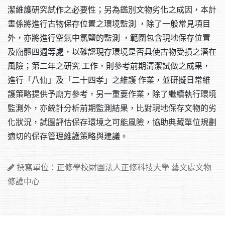
潔維護研究試作之必要性；另為鑑別文物劣化之成因，本計
畫係將進行古物保存位置之環境監測 ，除了一般常見項目
外，亦將進行空氣中氯鹽的監測 ，範圍包含現地保存位置
及廟體四週等處，以確認現存環境是否具使古物受損之潛在
風險；第二年之研究 工作，則參考前期清潔試做之成果，
進行「八仙」及「二十四孝」之維護 作業，並研擬日常維
護策略提供予廟方參考，另一重要作業，除了繼續執行環境
監測外，亦統計分析前期監測結果，比對現地保存文物的劣
化狀況，試圖評估保存環境之可能風險，協助典藏單位規劃
適切的保存管理維護策略與建議。
撰寫單位：正修學校財團法人正修科技大學 藝文處文物
修護中心