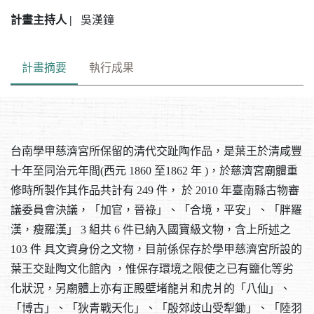
計畫主持人 |
吳漢鐘
計畫摘要
執行成果
台南學甲慈濟宮所保留的清代交趾陶作品，是葉王於清咸豐
十年至同治元年間(西元 1860 至1862 年 )，於慈濟宮廟體重
修時所製作其作品共計有 249 件， 於 2010 年臺南縣古物審
議委員會決議，「加官，晉祿」、「合境，平安」、「胖羅
漢，瘦羅漢」 3 組共 6 件已納入國寶級文物，含上所述之
103 件 具文資身份之文物，目前係保存於學甲慈濟宮所設的
葉王交趾陶文化館內 ，惟保存環境之限使之已有鹽化等劣
化狀況，另廟體上亦有正殿壁堵龍爿和虎爿的「八仙」、
「博古」、「狄青戰天化」、「殷郊歧山受犁鋤」、「陸羽