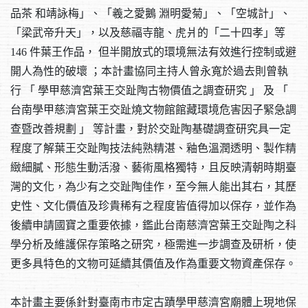
品茶 和靖詠梅」、「羲之愛鵝 淵明愛菊」、「空城計」、
「梁武帝升天」，以及慈福寺龍、虎爿的「二十四孝」等
146 件葉王作品， 但半開放式的環境無法有效進行控制或避
開人為性的破壞 ；本計畫協同主持人曾永寬於過去則曾執
行 「 學甲慈濟宮葉王交趾陶古物價值之調查研究 」 及 「
台南學甲慈濟宮葉王交趾燒文物館館藏環境危害因子緊急調
查暨改善規劃 」 等計畫，對於交趾陶基礎調查研究具一定
程度了解葉王交趾陶技法純熟精湛、釉色溫潤透明、製作精
緻細膩、形態生動活潑、藝術風格獨特，且反映清朝時期臺
灣的文化，為少有之交趾陶佳作，至今無人能出其右，其歷
史性、文化價值及珍貴稀有之程度皆值得加以保存，並作為
後續申請國寶之重要依據，鑑此台南慈濟宮葉王交趾陶之科
學分析及維護保存策略之研究，極需進一步調查及研析，使
更多具特色的文物可延續其價值及作為重要文物資產保存。
本計畫主要係針對臺南市市定古蹟學甲慈濟宮廟體上現地保