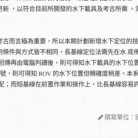
更新 ，以符合目前所開發的水下載具及考古所需 。
考古而言極為重要，所以本期計劃新增水下定位的
條件與方式皆不相同，長基線定位法需先在水 底佈
號回傳再由電腦判讀後，則可得知水下載具的水下位
訊號，則可得知 ROV 的水下位置但精確度稍差。
搭配；而短基線在前置作業和操作上，比長基線容易
撰寫單位：